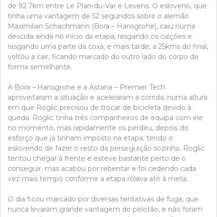
de 92.7km entre Le Plan-du-Var e Levens. O esloveno, que
tinha uma vantagem de 52 segundos sobre o alemão
Maximilian Schachmann (Bora – Hansgrohe), caiu numa
descida ainda no início da etapa, rasgando os calções e
rasgando uma parte da coxa, e mais tarde, a 25kms do final,
voltou a cair, ficando marcado do outro lado do corpo de
forma semelhante.
A Bora – Hansgrohe e a Astana – Premier Tech
aproveitaram a situação e aceleraram a corrida, numa altura
em que Roglic precisou de trocar de bicicleta devido à
queda. Roglic tinha três companheiros de equipa com ele
no momento, mas rapidamente os perdeu, depois do
esforço que já tinham imposto na etapa, tendo o
eslovendo de fazer o resto da perseguição sozinho. Roglic
tentou chegar à frente e esteve bastante perto de o
conseguir, mas acabou por rebentar e foi cedendo cada
vez mais tempo conforme a etapa rolava até à meta.
O dia ficou marcado por diversas tentativas de fuga, que
nunca levaram grande vantagem do pelotão, e não foram