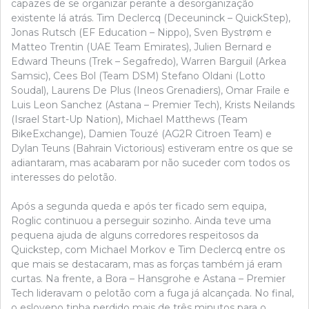
capazes de se organizar perante a desorganização
existente lá atrás. Tim Declercq (Deceuninck – QuickStep),
Jonas Rutsch (EF Education – Nippo), Sven Bystrøm e
Matteo Trentin (UAE Team Emirates), Julien Bernard e
Edward Theuns (Trek – Segafredo), Warren Barguil (Arkea
Samsic), Cees Bol (Team DSM) Stefano Oldani (Lotto
Soudal), Laurens De Plus (Ineos Grenadiers), Omar Fraile e
Luis Leon Sanchez (Astana – Premier Tech), Krists Neilands
(Israel Start-Up Nation), Michael Matthews (Team
BikeExchange), Damien Touzé (AG2R Citroen Team) e
Dylan Teuns (Bahrain Victorious) estiveram entre os que se
adiantaram, mas acabaram por não suceder com todos os
interesses do pelotão.
Após a segunda queda e após ter ficado sem equipa,
Roglic continuou a perseguir sozinho. Ainda teve uma
pequena ajuda de alguns corredores respeitosos da
Quickstep, com Michael Morkov e Tim Declercq entre os
que mais se destacaram, mas as forças também já eram
curtas. Na frente, a Bora – Hansgrohe e Astana – Premier
Tech lideravam o pelotão com a fuga já alcançada. No final,
o esloveno tinha perdido mais de três minutos para o