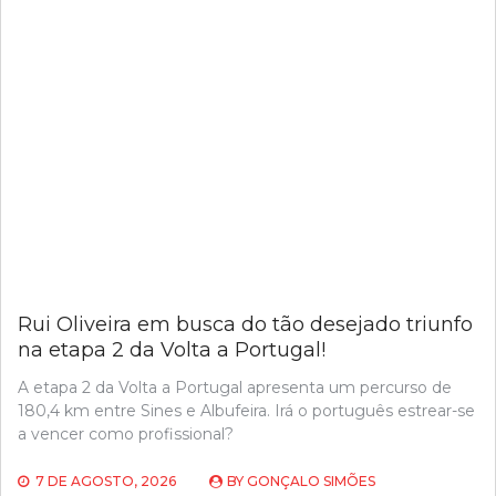
CONQUISTA
O
MONT
VENTOUX
E
É
A
NOVA
LÍDER
DO
TOUR
DE
FRANCE
FEMMES!
Rui Oliveira em busca do tão desejado triunfo
na etapa 2 da Volta a Portugal!
A etapa 2 da Volta a Portugal apresenta um percurso de
180,4 km entre Sines e Albufeira. Irá o português estrear-se
a vencer como profissional?
7 DE AGOSTO, 2026
BY
GONÇALO SIMÕES