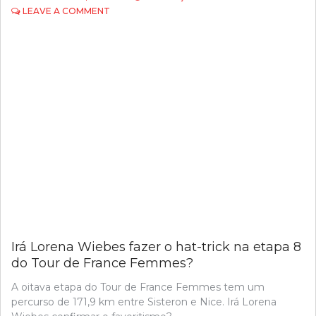
ON
LEAVE A COMMENT
SERÁ
HOJE
O
DIA
DE
DANIEL
CAVIA
NA
VOLTA
A
PORTUGAL?
Irá Lorena Wiebes fazer o hat-trick na etapa 8
do Tour de France Femmes?
A oitava etapa do Tour de France Femmes tem um
percurso de 171,9 km entre Sisteron e Nice. Irá Lorena