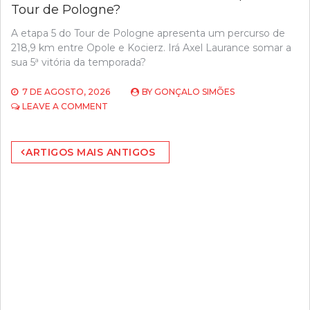
Tour de Pologne?
A etapa 5 do Tour de Pologne apresenta um percurso de
218,9 km entre Opole e Kocierz. Irá Axel Laurance somar a
sua 5ª vitória da temporada?
7 DE AGOSTO, 2026
BY
GONÇALO SIMÕES
ON
LEAVE A COMMENT
PODERÁ
AXEL
Navegação
LAURANCE
ARTIGOS MAIS ANTIGOS
TRIUNFAR
de
NA
artigos
ETAPA
5
DO
TOUR
DE
POLOGNE?