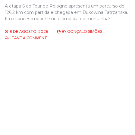
A etapa 6 do Tour de Pologne apresenta um percurso de
126,2 km com partida e chegada em Bukowina Tatrzanska.
Irá o francês impor-se no último dia de montanha?
8 DE AGOSTO, 2026
BY
GONÇALO SIMÕES
ON
LEAVE A COMMENT
PODERÁ
LOUIS
BARRÉ
ESTREAR-
SE
A
VENCER
COMO
PROFISSIONAL
NA
ETAPA
6
DO
TOUR
DE
POLOGNE?