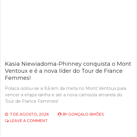
E
CONQUISTA
ETAPA
2
DA
VOLTA
A
PORTUGAL!
Kasia Niewiadoma-Phinney conquista o Mont
Ventoux e é a nova líder do Tour de France
Femmes!
Polaca isolou-se a 9,6 km da meta no Mont Ventoux para
vencer a etapa rainha e ser a nova camisola amarela do
Tour de France Femmes!
7 DE AGOSTO, 2026
BY
GONÇALO SIMÕES
ON
LEAVE A COMMENT
KASIA
NIEWIADOMA-
PHINNEY