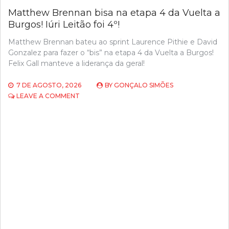
Matthew Brennan bisa na etapa 4 da Vuelta a
Burgos! Iúri Leitão foi 4º!
Matthew Brennan bateu ao sprint Laurence Pithie e David
Gonzalez para fazer o “bis” na etapa 4 da Vuelta a Burgos!
Felix Gall manteve a liderança da geral!
7 DE AGOSTO, 2026
BY
GONÇALO SIMÕES
ON
LEAVE A COMMENT
MATTHEW
BRENNAN
BISA
NA
ETAPA
4
DA
VUELTA
A
BURGOS!
IÚRI
LEITÃO
FOI
4º!