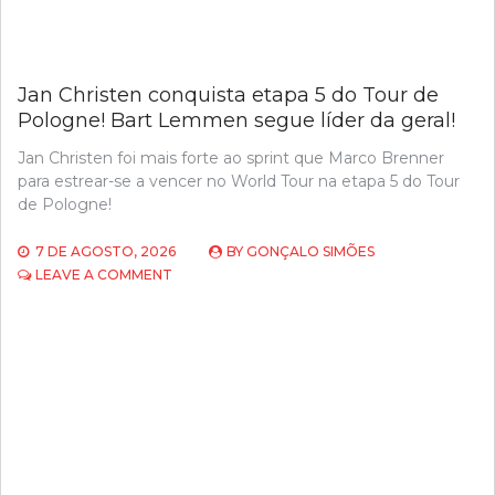
Jan Christen conquista etapa 5 do Tour de
Pologne! Bart Lemmen segue líder da geral!
Jan Christen foi mais forte ao sprint que Marco Brenner
para estrear-se a vencer no World Tour na etapa 5 do Tour
de Pologne!
7 DE AGOSTO, 2026
BY
GONÇALO SIMÕES
ON
LEAVE A COMMENT
JAN
CHRISTEN
CONQUISTA
ETAPA
5
DO
TOUR
DE
POLOGNE!
BART
LEMMEN