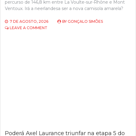
percurso de 146,8 km entre La Voulte-sur-Rhône e Mont
Ventoux. Irá a neerlandesa ser a nova camisola amarela?
7 DE AGOSTO, 2026
BY
GONÇALO SIMÕES
ON
LEAVE A COMMENT
DEMI
VOLLERING
À
PROCURA
DE
CONQUISTAR
O
MONT
VENTOUX
NA
ETAPA
7
DO
TOUR
DE
FRANCE
FEMMES!
Poderá Axel Laurance triunfar na etapa 5 do