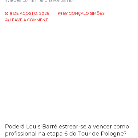
Wiebes confirmar o favoritismo?
8 DE AGOSTO, 2026
BY
GONÇALO SIMÕES
ON
LEAVE A COMMENT
IRÁ
LORENA
WIEBES
FAZER
O
HAT-
TRICK
NA
ETAPA
8
DO
TOUR
DE
FRANCE
FEMMES?
Poderá Louis Barré estrear-se a vencer como
profissional na etapa 6 do Tour de Pologne?