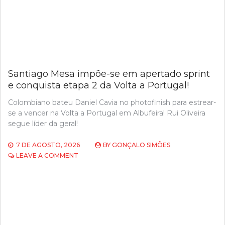
SEGUE
LÍDER
DA
GERAL!
Santiago Mesa impõe-se em apertado sprint
e conquista etapa 2 da Volta a Portugal!
Colombiano bateu Daniel Cavia no photofinish para estrear-
se a vencer na Volta a Portugal em Albufeira! Rui Oliveira
segue líder da geral!
7 DE AGOSTO, 2026
BY
GONÇALO SIMÕES
ON
LEAVE A COMMENT
SANTIAGO
MESA
IMPÕE-
SE
EM
APERTADO
SPRINT