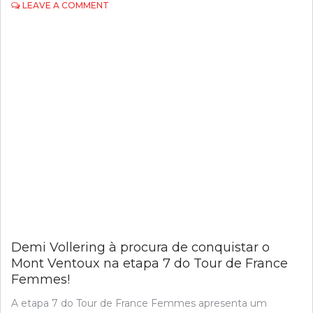
ON
LEAVE A COMMENT
RUI
OLIVEIRA
EM
BUSCA
DO
TÃO
DESEJADO
TRIUNFO
NA
ETAPA
2
DA
VOLTA
A
PORTUGAL!
Demi Vollering à procura de conquistar o
Mont Ventoux na etapa 7 do Tour de France
Femmes!
A etapa 7 do Tour de France Femmes apresenta um