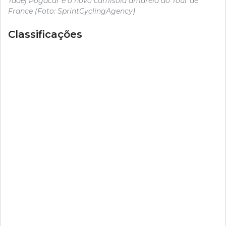
Tadej Pogacar é o novo camisola amarela do Tour de
France (Foto: SprintCyclingAgency)
Classificações