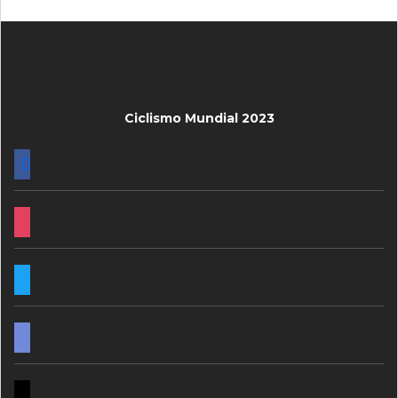
Ciclismo Mundial 2023
FACEBOOK
INSTAGRAM
TWITTER
DISCORD
MAIL