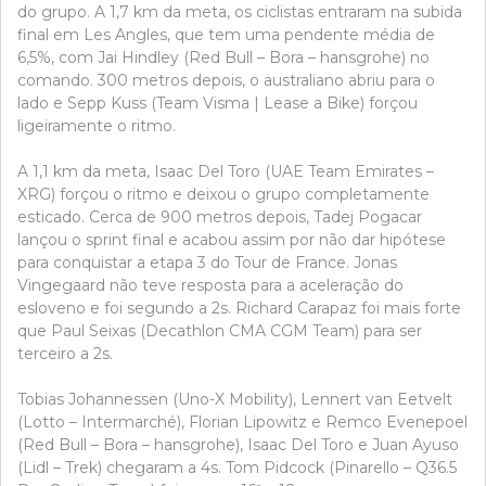
do grupo. A 1,7 km da meta, os ciclistas entraram na subida
final em Les Angles, que tem uma pendente média de
6,5%, com Jai Hindley (Red Bull – Bora – hansgrohe) no
comando. 300 metros depois, o australiano abriu para o
lado e Sepp Kuss (Team Visma | Lease a Bike) forçou
ligeiramente o ritmo.
A 1,1 km da meta, Isaac Del Toro (UAE Team Emirates –
XRG) forçou o ritmo e deixou o grupo completamente
esticado. Cerca de 900 metros depois, Tadej Pogacar
lançou o sprint final e acabou assim por não dar hipótese
para conquistar a etapa 3 do Tour de France. Jonas
Vingegaard não teve resposta para a aceleração do
esloveno e foi segundo a 2s. Richard Carapaz foi mais forte
que Paul Seixas (Decathlon CMA CGM Team) para ser
terceiro a 2s.
Tobias Johannessen (Uno-X Mobility), Lennert van Eetvelt
(Lotto – Intermarché), Florian Lipowitz e Remco Evenepoel
(Red Bull – Bora – hansgrohe), Isaac Del Toro e Juan Ayuso
(Lidl – Trek) chegaram a 4s. Tom Pidcock (Pinarello – Q36.5