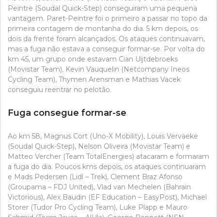
Peintre (Soudal Quick-Step) conseguiram uma pequena
vantagem. Paret-Peintre foi o primeiro a passar no topo da
primeira contagem de montanha do dia. 5 km depois, os
dois da frente foram alcançados. Os ataques continuavam,
mas a fuga não estava a conseguir formar-se. Por volta do
km 45, um grupo onde estavam Cian Uijtdebroeks
(Movistar Team), Kevin Vauquelin (Netcompany Ineos
Cycling Team), Thymen Arensman e Mathias Vacek
conseguiu reentrar no pelotão.
Fuga consegue formar-se
Ao km 58, Magnus Cort (Uno-X Mobility), Louis Vervaeke
(Soudal Quick-Step), Nelson Oliveira (Movistar Team) e
Matteo Vercher (Team TotalEnergies) atacaram e formaram
a fuga do dia. Poucos kms depois, os ataques continuaram
e Mads Pedersen (Lidl – Trek), Clement Braz Afonso
(Groupama – FDJ United), Vlad van Mechelen (Bahrain
Victorious), Alex Baudin (EF Education – EasyPost), Michael
Storer (Tudor Pro Cycling Team), Luke Plapp e Mauro