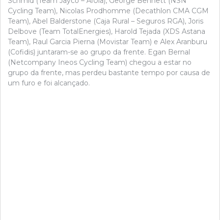
Schmid (Team Jayco – AlUla), George Bennett (NSN
Cycling Team), Nicolas Prodhomme (Decathlon CMA CGM
Team), Abel Balderstone (Caja Rural – Seguros RGA), Joris
Delbove (Team TotalEnergies), Harold Tejada (XDS Astana
Team), Raul Garcia Pierna (Movistar Team) e Alex Aranburu
(Cofidis) juntaram-se ao grupo da frente. Egan Bernal
(Netcompany Ineos Cycling Team) chegou a estar no
grupo da frente, mas perdeu bastante tempo por causa de
um furo e foi alcançado.