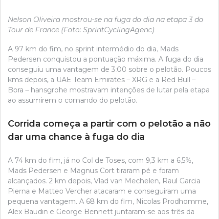
Nelson Oliveira mostrou-se na fuga do dia na etapa 3 do
Tour de France (Foto: SprintCyclingAgenc)
A 97 km do fim, no sprint intermédio do dia, Mads
Pedersen conquistou a pontuação máxima. A fuga do dia
conseguiu uma vantagem de 3:00 sobre o pelotão. Poucos
kms depois, a UAE Team Emirates – XRG e a Red Bull –
Bora – hansgrohe mostravam intenções de lutar pela etapa
ao assumirem o comando do pelotão.
Corrida começa a partir com o pelotão a não
dar uma chance à fuga do dia
A 74 km do fim, já no Col de Toses, com 9,3 km a 6,5%,
Mads Pedersen e Magnus Cort tiraram pé e foram
alcançados. 2 km depois, Vlad van Mechelen, Raul Garcia
Pierna e Matteo Vercher atacaram e conseguiram uma
pequena vantagem. A 68 km do fim, Nicolas Prodhomme,
Alex Baudin e George Bennett juntaram-se aos três da