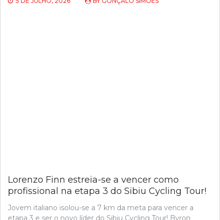
5 DE JULHO, 2026
BY
GONÇALO SIMÕES
Lorenzo Finn estreia-se a vencer como
profissional na etapa 3 do Sibiu Cycling Tour!
Jovem italiano isolou-se a 7 km da meta para vencer a
etapa 3 e ser o novo líder do Sibiu Cycling Tour! Byron