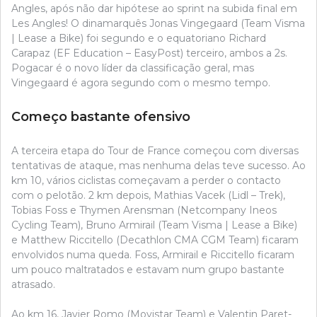
Angles, após não dar hipótese ao sprint na subida final em
Les Angles! O dinamarquês Jonas Vingegaard (Team Visma
| Lease a Bike) foi segundo e o equatoriano Richard
Carapaz (EF Education – EasyPost) terceiro, ambos a 2s.
Pogacar é o novo líder da classificação geral, mas
Vingegaard é agora segundo com o mesmo tempo.
Começo bastante ofensivo
A terceira etapa do Tour de France começou com diversas
tentativas de ataque, mas nenhuma delas teve sucesso. Ao
km 10, vários ciclistas começavam a perder o contacto
com o pelotão. 2 km depois, Mathias Vacek (Lidl – Trek),
Tobias Foss e Thymen Arensman (Netcompany Ineos
Cycling Team), Bruno Armirail (Team Visma | Lease a Bike)
e Matthew Riccitello (Decathlon CMA CGM Team) ficaram
envolvidos numa queda. Foss, Armirail e Riccitello ficaram
um pouco maltratados e estavam num grupo bastante
atrasado.
Ao km 16, Javier Romo (Movistar Team) e Valentin Paret-