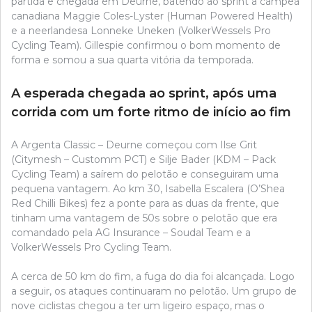
partida e chegada em Deurne, batendo ao sprint a campeã
canadiana Maggie Coles-Lyster (Human Powered Health)
e a neerlandesa Lonneke Uneken (VolkerWessels Pro
Cycling Team). Gillespie confirmou o bom momento de
forma e somou a sua quarta vitória da temporada.
A esperada chegada ao sprint, após uma
corrida com um forte ritmo de início ao fim
A Argenta Classic – Deurne começou com Ilse Grit
(Citymesh – Customm PCT) e Silje Bader (KDM – Pack
Cycling Team) a saírem do pelotão e conseguiram uma
pequena vantagem. Ao km 30, Isabella Escalera (O’Shea
Red Chilli Bikes) fez a ponte para as duas da frente, que
tinham uma vantagem de 50s sobre o pelotão que era
comandado pela AG Insurance – Soudal Team e a
VolkerWessels Pro Cycling Team.
A cerca de 50 km do fim, a fuga do dia foi alcançada. Logo
a seguir, os ataques continuaram no pelotão. Um grupo de
nove ciclistas chegou a ter um ligeiro espaço, mas o