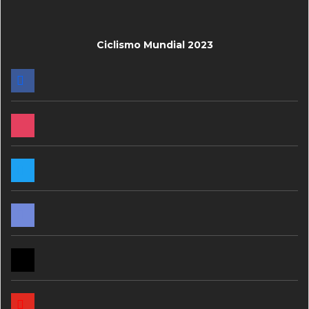
Ciclismo Mundial 2023
FACEBOOK
INSTAGRAM
TWITTER
DISCORD
MAIL
YOUTUBE