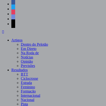
facebook
twitter
instagram
discord
mail
Artigos
Dentro do Pelotão
Em Direto
Na Roda de
Notícias
Opinião
Previsões
Resultados
BTT
Ciclocrosse
Estrada
Feminino
Formação
Internacional
Nacional
Pista