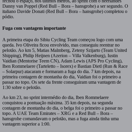
fechou o espaço, nos últimos metros, ao sprint com o neerlandês
Danny van Poppel (Red Bull – Bora – hansgrohe) a ser segundo. O
italiano Davide Donati (Red Bull – Bora – hansgrohe) completou o
pódio.
Fuga com vantagem importante
A primeira etapa do Sibiu Cycling Team começou logo com uma
queda. Ivo Oliveira ficou envolvido, mas conseguiu reentrar no
pelotão. Ao km 5, Matias Malmberg, Zeteny Szijarto (Team United
Shipping), Philip Heijnen (Azerion – Villa Valkenburg), Iustin
Vaidian (Mentorise Teem CN), Adam Lewis (APS Pro Cycling),
Iben Rommelaere (Tarteletto – Isorex) e Bastian Dietl (Run & Race
– Solarpur) atacaram e formaram a fuga do dia. 7 km depois, na
primeira contagem de montanha do dia, Vaidian foi o primeiro a
passar no topo. Os sete da frente conseguiram uma vantagem de
1:30 sobre o pelotão.
Ao km 23, no sprint intermédio do dia, Iben Rommelaere
conquistou a pontuação máxima. 35 km depois, na segunda
contagem de montanha do dia, o belga foi o primeiro a passar no
topo. A UAE Team Emirates – XRG e a Red Bull – Bora –
hansgrohe comandavam o pelotão, mas a fuga ainda tinha uma
vantagem superior a 1:00.