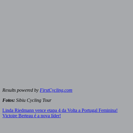
Results powered by
FirstCycling.com
Fotos:
Sibiu Cycling Tour
Navegação
Linda Riedmann vence etapa 4 da Volta a Portugal Feminina!
Victoire Berteau é a nova líder!
de
artigos