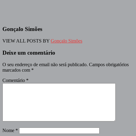
Gonçalo Simões
VIEW ALL POSTS BY
Gonçalo Simões
Deixe um comentário
O seu endereço de email não será publicado.
Campos obrigatórios
marcados com
*
Comentário
*
Nome
*