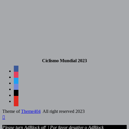
Ciclismo Mundial 2023
facebook
instagram
twitter
discord
mail
youtube
Theme of
Theme404
All right reserved 2023
Please turn AdBlock off |
Por favor desative o AdBlock