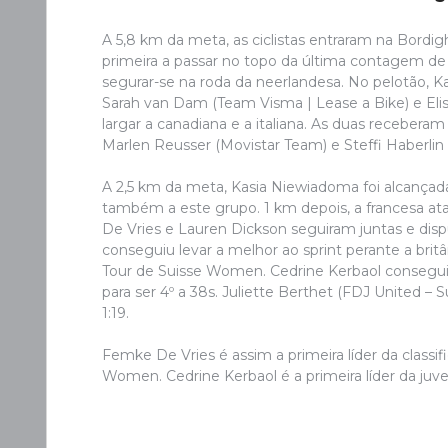
A 5,8 km da meta, as ciclistas entraram na Bordig
primeira a passar no topo da última contagem d
segurar-se na roda da neerlandesa. No pelotão, 
Sarah van Dam (Team Visma | Lease a Bike) e Eli
largar a canadiana e a italiana. As duas recebera
Marlen Reusser (Movistar Team) e Steffi Haberli
A 2,5 km da meta, Kasia Niewiadoma foi alcançada
também a este grupo. 1 km depois, a francesa 
De Vries e Lauren Dickson seguiram juntas e disp
conseguiu levar a melhor ao sprint perante a brit
Tour de Suisse Women. Cedrine Kerbaol conseguiu
para ser 4º a 38s. Juliette Berthet (FDJ United – 
1:19.
Femke De Vries é assim a primeira líder da classi
Women. Cedrine Kerbaol é a primeira líder da juv