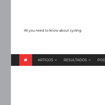
Skip
to
content
All you need to know about cycling
ARTIGOS
RESULTADOS
POD