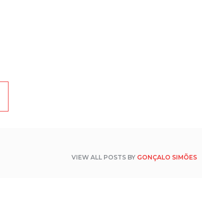
2
C
S
c
2
C
S
Fi
2
C
S
2
C
S
J
VIEW ALL POSTS BY
GONÇALO SIMÕES
31
C
S
e
2
C