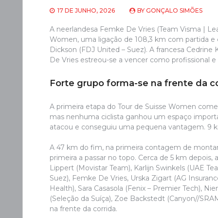
17 DE JUNHO, 2026
BY
GONÇALO SIMÕES
A neerlandesa Femke De Vries (Team Visma | Leas
Women, uma ligação de 108,3 km com partida e c
Dickson (FDJ United – Suez). A francesa Cedrine 
De Vries estreou-se a vencer como profissional e é 
Forte grupo forma-se na frente da co
A primeira etapa do Tour de Suisse Women come
mas nenhuma ciclista ganhou um espaço importa
atacou e conseguiu uma pequena vantagem. 9 km 
A 47 km do fim, na primeira contagem de montanh
primeira a passar no topo. Cerca de 5 km depois
Lippert (Movistar Team), Karlijn Swinkels (UAE T
Suez), Femke De Vries, Urska Zigart (AG Insura
Health), Sara Casasola (Fenix – Premier Tech), N
(Seleção da Suíça), Zoe Backstedt (Canyon//SRAM
na frente da corrida.