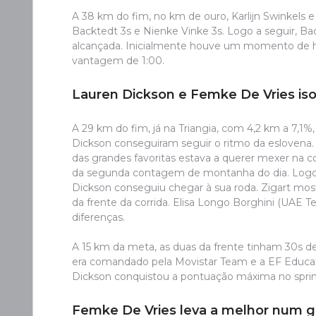
A 38 km do fim, no km de ouro, Karlijn Swinkels 
Backtedt 3s e Nienke Vinke 3s. Logo a seguir, Ba
alcançada. Inicialmente houve um momento de h
vantagem de 1:00.
Lauren Dickson e Femke De Vries is
A 29 km do fim, já na Triangia, com 4,2 km a 7,1%
Dickson conseguiram seguir o ritmo da esloven
das grandes favoritas estava a querer mexer na cor
da segunda contagem de montanha do dia. Logo a 
Dickson conseguiu chegar à sua roda. Zigart mos
da frente da corrida. Elisa Longo Borghini (UAE
diferenças.
A 15 km da meta, as duas da frente tinham 30s de
era comandado pela Movistar Team e a EF Educati
Dickson conquistou a pontuação máxima no sprint
Femke De Vries leva a melhor num 