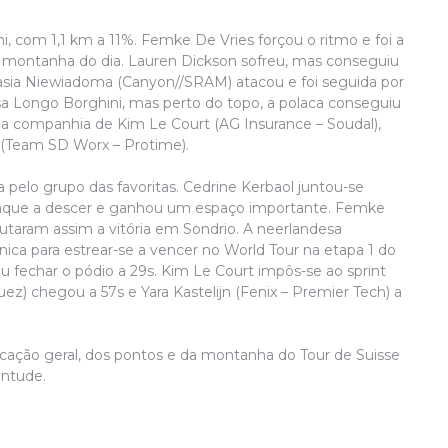
di
P
hi, com 1,1 km a 11%. Femke De Vries forçou o ritmo e foi a
c
e montanha do dia. Lauren Dickson sofreu, mas conseguiu
e
Kasia Niewiadoma (Canyon//SRAM) atacou e foi seguida por
u
sa Longo Borghini, mas perto do topo, a polaca conseguiu
m a companhia de Kim Le Court (AG Insurance – Soudal),
n (Team SD Worx – Protime).
 pelo grupo das favoritas. Cedrine Kerbaol juntou-se
ataque a descer e ganhou um espaço importante. Femke
utaram assim a vitória em Sondrio. A neerlandesa
ânica para estrear-se a vencer no World Tour na etapa 1 do
 fechar o pódio a 29s. Kim Le Court impôs-se ao sprint
Suez) chegou a 57s e Yara Kastelijn (Fenix – Premier Tech) a
ficação geral, dos pontos e da montanha do Tour de Suisse
entude.