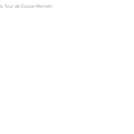
do Tour de Suisse Women
S
D
2
C
S2