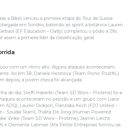
e a Bike) venceu a primeira etapa do Tour de Suisse
hegada em Sondrio, batendo ao sprint a britânica Lauren
Kerbaol (EF Education – Oatly) completou o pódio a 29s.
assim a primeira líder da classificação geral.
A
rrida
A
q
çou com um ritmo alto. Alguns ataques aconteceram,
t
nte. Ao km 38, Daniela Hezinova (Team Picnic PostNL)
d
depois, a jovem checa foi alcançada.
S
a
a do dia, Steffi Haberlin (Team SD Worx – Protime) foi a
ou
, ataques aconteceram no pelotão e um grupo com Liane
p
eam ADQ), Lauren Dickson, Franziska Koch (FDJ United –
c
nce – Soudal Team), Thalita De Jong (Human Powered
e
ienke Vinke (Team SD Worx – Protime), Jasmin Liechti
d
) e Clemente Latimier (Ma Petite Entreprise) formou-se
T