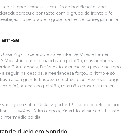
q
e Liane Lippert conquistaram 4s de bonificação, Zoe
ckstedt perdeu o contacto com o grupo da frente e foi
esitação no pelotão e o grupo da frente conseguiu uma
olam-se
, Urska Zigart acelerou e só Femke De Vries e Lauren
a. A Movistar Team comandava o pelotão, mas nenhuma
rida. 3 km depois, De Vries foi a primeira a passar no topo
seguir, na descida, a neerlandesa forçou o ritmo e só
trava a sua grande fraqueza e estava cada vez mais longe
S
 Team ADQ) atacou no pelotão, mas não conseguiu fazer
D
b
A
 vantagem sobre Urska Zigart e 1:30 sobre o pelotão, que
c
on – EasyPost. 7 km depois, Zigart foi alcançada. Lauren
da
 intermédio do dia.
d
F
grande duelo em Sondrio