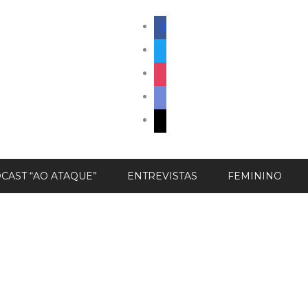
facebook
twitter
instagram
discord
mail
CAST “AO ATAQUE”
ENTREVISTAS
FEMININO