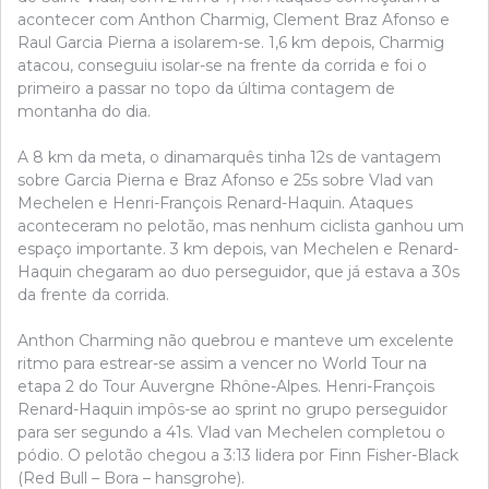
acontecer com Anthon Charmig, Clement Braz Afonso e
Raul Garcia Pierna a isolarem-se. 1,6 km depois, Charmig
atacou, conseguiu isolar-se na frente da corrida e foi o
primeiro a passar no topo da última contagem de
montanha do dia.
A 8 km da meta, o dinamarquês tinha 12s de vantagem
sobre Garcia Pierna e Braz Afonso e 25s sobre Vlad van
Mechelen e Henri-François Renard-Haquin. Ataques
aconteceram no pelotão, mas nenhum ciclista ganhou um
espaço importante. 3 km depois, van Mechelen e Renard-
Haquin chegaram ao duo perseguidor, que já estava a 30s
da frente da corrida.
Anthon Charming não quebrou e manteve um excelente
ritmo para estrear-se assim a vencer no World Tour na
etapa 2 do Tour Auvergne Rhône-Alpes. Henri-François
Renard-Haquin impôs-se ao sprint no grupo perseguidor
para ser segundo a 41s. Vlad van Mechelen completou o
pódio. O pelotão chegou a 3:13 lidera por Finn Fisher-Black
(Red Bull – Bora – hansgrohe).