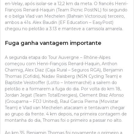
en-Velay, após isolar-se a 12,2 km da meta. O francês Henri-
François Renard-Haquin (Team Picnic PostNL) foi segundo
e o belga Vlad van Mechelen (Bahrain Victorious) terceiro,
ambos a 41s. Alex Baudin (EF Education – EasyPost)
chegou no pelotão a 3:13 e manteve a camisola amarela.
Fuga ganha vantagem importante
A segunda etapa do Tour Auvergne – Rhône-Alpes
começou com Henri-François Renard-Haquin, Anthon
Charmig, Alex Diaz (Caja Rural – Seguros RGA), Benjamin
Thomas (Cofidis), Nadav Raisberg (NSN Cycling Team) e
Baptiste Veistroffer (Lotto – Intermarché) a saírem do
pelotão e a formarem a fuga do dia. Por volta do km 18,
Jordan Jegat (Team TotalEnergies), Clement Braz Afonso
(Groupama – FDJ United), Raul Garcia Pierna (Movistar
Team) e Vlad van Mechelen atacaram e tentavam chegar
ao grupo da frente. 4 km depois, na primeira contagem de
montanha do dia, Thomas foi o primeiro a passar no alto.
Ao km 35, Benjamin Thomas foi novamente o primeiro a