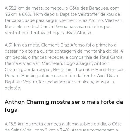
A 35,2 km da meta, começou o Côte des Baraques, com
4,2km a 6,6%. 1 km depois, Baptiste Veistroffer deixou de
ter capacidade para seguir Clement Braz Afonso. Vlad van
Mechelen e Raul Garcia Pierna passaram diretos por
Veistroffer e tentava chegar a Braz Afonso.
A 31 km da meta, Clement Braz Afonso foi o primeiro a
passar no alto na quarta contagem de montanha do dia. 4
km depois, o francês recebeu a companhia de Raul Garcia
Pierna e Vlad Van Mechelen. Logo a seguir, Anthon
Charmig, Jordan Jegat, Benjamin Thomas e Henri-François
Renard-Haquin juntaram-se ao trio da frente. Axel Diaz e
Baptiste Veistroffer acabaram por ser alcançados pelo
pelotão.
Anthon Charmig mostra ser o mais forte da
fuga
A 13,8 km da meta começa a última subida do dia, o Côte
de Saint-Vidal, com 2 km a 7,4%. Ataques começaram a