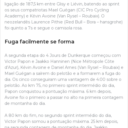
ligação de 187,5 km entre Glisy e Liévin, batendo ao sprint
os seus compatriotas Mael Guégan (CIC Pro Cycling
Academy) e Kévin Avoine (Van Rysel – Roubaix). O
neozelandês Laurence Pithie (Red Bull – Bora – hansgrohe)
foi quinto a 7s e segue o camisola rosa.
Fuga facilmente se forma
A segunda etapa do 4 Jours de Dunkerque começou com
Victor Papon e Jaakko Hanninen (Nice Métropole Côte
d’Azur), Kévin Avoine e Daniel Arnes (Van Rysel – Roubaix) e
Mael Guégan a saírem do pelotão e a formarem a fuga do
dia. Os cinco conseguiram uma vantagem de 4:00 sobre o
pelotão. Ao km 75, no primeiro sprint intermédio do dia,
Papon conquistou a pontuação máxima. 6 km depois,
Avoine foi o primeiro a passar no alto na primeira contagem
de montanha do dia.
A 80 km do fim, no segundo sprint intermédio do dia,
Victor Papon somou a pontuação máxima. 25 km depois,
na segunda contagem de montanha do dia, Jaakko