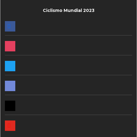
Ciclismo Mundial 2023
FACEBOOK
INSTAGRAM
TWITTER
DISCORD
MAIL
YOUTUBE