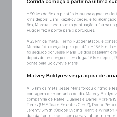
Corrida começa a partir na última su
A 50 km do fim, o pelotão impunha agora um for
kms depois, Daniil Kazakov cedeu e foi alcançado
fim, Moreira conquistou a pontuação máxima no pr
Fugger fez a ponte para o português.
A 25 km da meta, Heimo Fugger atacou e conseguiu
Moreira foi alcançado pelo pelotão. A 15,5 km da 
foi seguido por Jesse Maris. Os dois passaram di
depois de um longo dia em fuga. 1,5 km depois, R
ponte para Boldyrev e Maris.
Matvey Boldyrev vinga agora de ama
A 13 km da meta, Jesse Maris forçou o ritmo e fe
contagem de montanha do dia, Matvey Boldyrev fo
companhia de Rafael Duarães e Daniel Moreira (S
Torres (UAE Team Emirates Gen-Z), Pedro Pinto e
Jeremy Smith (Óbidos Cycling Team) e Winston Ma
duo da frente seguia com uma vantagem import