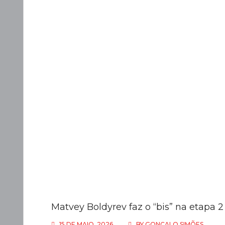
Matvey Boldyrev faz o “bis” na etapa 2
15 DE MAIO, 2026
BY
GONÇALO SIMÕES