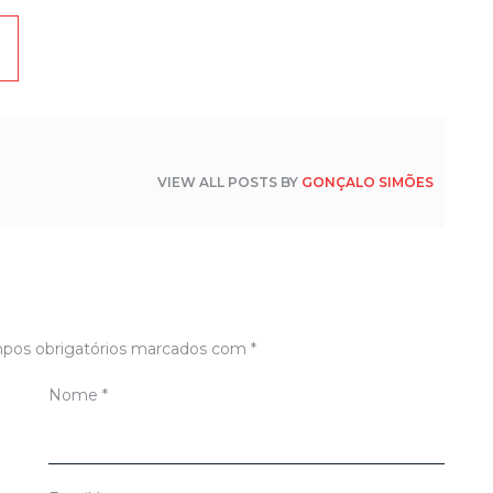
2
C
S
c
2
C
S
Fi
VIEW ALL POSTS BY
GONÇALO SIMÕES
2
C
S
2
C
S
J
pos obrigatórios marcados com
*
31
C
Nome
*
S
e
2
C