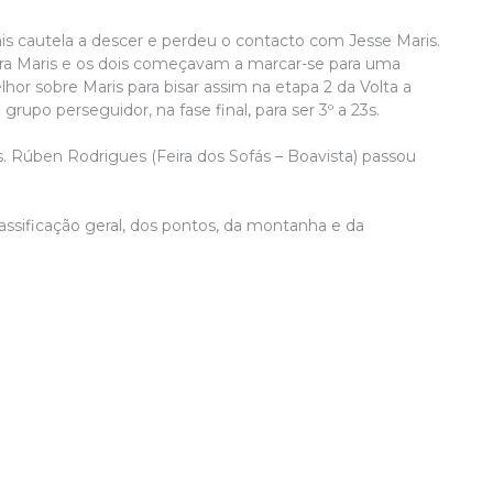
di
P
 cautela a descer e perdeu o contacto com Jesse Maris.
c
ra Maris e os dois começavam a marcar-se para uma
e
hor sobre Maris para bisar assim na etapa 2 da Volta a
u
upo perseguidor, na fase final, para ser 3º a 23s.
s. Rúben Rodrigues (Feira dos Sofás – Boavista) passou
ssificação geral, dos pontos, da montanha e da