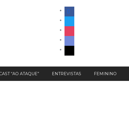
facebook
twitter
instagram
discord
mail
AST “AO ATAQUE”
ENTREVISTAS
FEMININO