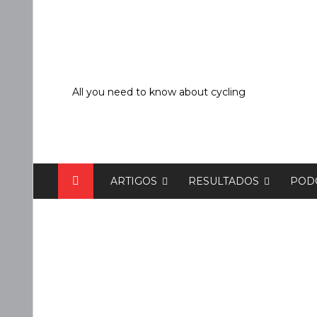
Skip
to
content
All you need to know about cycling
ARTIGOS
RESULTADOS
PODC