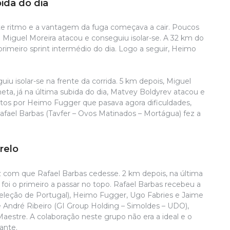
bida do dia
q
te ritmo e a vantagem da fuga começava a cair. Poucos
. Miguel Moreira atacou e conseguiu isolar-se. A 32 km do
imeiro sprint intermédio do dia. Logo a seguir, Heimo
 isolar-se na frente da corrida. 5 km depois, Miguel
meta, já na última subida do dia, Matvey Boldyrev atacou e
retos por Heimo Fugger que pasava agora dificuldades,
afael Barbas (Tavfer – Ovos Matinados – Mortágua) fez a
S
relo
D
b
z com que Rafael Barbas cedesse. 2 km depois, na última
A
i o primeiro a passar no topo. Rafael Barbas recebeu a
c
eleção de Portugal), Heimo Fugger, Ugo Fabries e Jaime
da
 André Ribeiro (GI Group Holding – Simoldes – UDO),
d
estre. A colaboração neste grupo não era a ideal e o
F
ante.