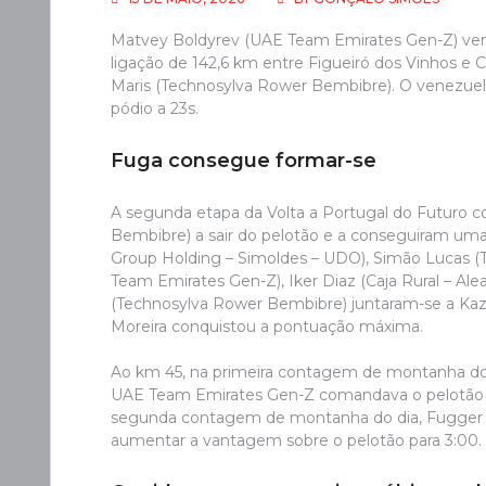
Matvey Boldyrev (UAE Team Emirates Gen-Z) ven
ligação de 142,6 km entre Figueiró dos Vinhos e 
Maris (Technosylva Rower Bembibre). O venezuel
pódio a 23s.
Fuga consegue formar-se
A segunda etapa da Volta a Portugal do Futuro
Bembibre) a sair do pelotão e a conseguiram uma
Group Holding – Simoldes – UDO), Simão Lucas (
Team Emirates Gen-Z), Iker Diaz (Caja Rural – Al
(Technosylva Rower Bembibre) juntaram-se a Kazak
Moreira conquistou a pontuação máxima.
Ao km 45, na primeira contagem de montanha do d
UAE Team Emirates Gen-Z comandava o pelotão e
segunda contagem de montanha do dia, Fugger foi
aumentar a vantagem sobre o pelotão para 3:00.