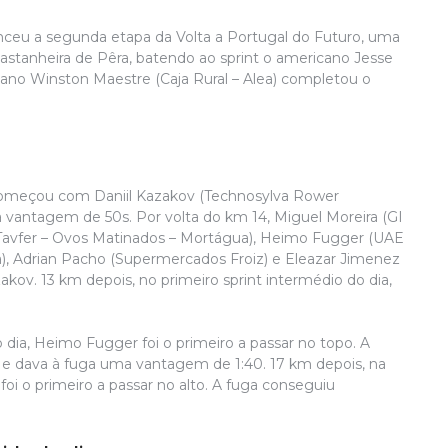
ceu a segunda etapa da Volta a Portugal do Futuro, uma
Castanheira de Pêra, batendo ao sprint o americano Jesse
ano Winston Maestre (Caja Rural – Alea) completou o
A
A
 começou com Daniil Kazakov (Technosylva Rower
q
 vantagem de 50s. Por volta do km 14, Miguel Moreira (GI
t
Tavfer – Ovos Matinados – Mortágua), Heimo Fugger (UAE
d
ea), Adrian Pacho (Supermercados Froiz) e Eleazar Jimenez
S
ov. 13 km depois, no primeiro sprint intermédio do dia,
a
ou
p
ia, Heimo Fugger foi o primeiro a passar no topo. A
c
 dava à fuga uma vantagem de 1:40. 17 km depois, na
e
 o primeiro a passar no alto. A fuga conseguiu
d
T