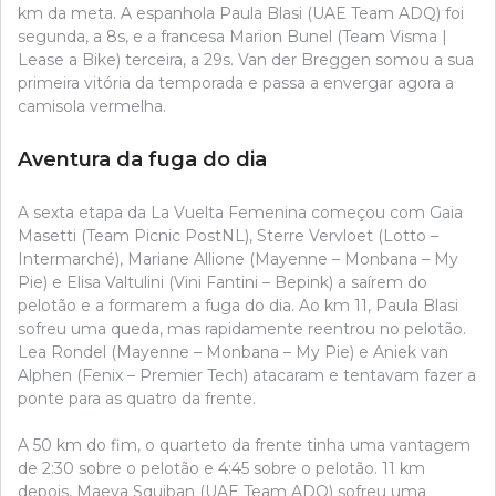
km da meta. A espanhola Paula Blasi (UAE Team ADQ) foi
segunda, a 8s, e a francesa Marion Bunel (Team Visma |
Lease a Bike) terceira, a 29s. Van der Breggen somou a sua
primeira vitória da temporada e passa a envergar agora a
camisola vermelha.
Aventura da fuga do dia
A sexta etapa da La Vuelta Femenina começou com Gaia
Masetti (Team Picnic PostNL), Sterre Vervloet (Lotto –
Intermarché), Mariane Allione (Mayenne – Monbana – My
Pie) e Elisa Valtulini (Vini Fantini – Bepink) a saírem do
pelotão e a formarem a fuga do dia. Ao km 11, Paula Blasi
sofreu uma queda, mas rapidamente reentrou no pelotão.
Lea Rondel (Mayenne – Monbana – My Pie) e Aniek van
Alphen (Fenix – Premier Tech) atacaram e tentavam fazer a
ponte para as quatro da frente.
A 50 km do fim, o quarteto da frente tinha uma vantagem
de 2:30 sobre o pelotão e 4:45 sobre o pelotão. 11 km
depois, Maeva Squiban (UAE Team ADQ) sofreu uma