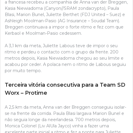
a francesa recebeu a companhia de Anna van der Breggen,
Kasia Niewiadoma (Canyon//SRAM zondacrypto), Paula
Blasi, Marion Bunel, Juliette Berthet (FDJ United – Suez) e
Ashleigh Moolman-Pasio (AG Insurance – Soudal Team).
Breggen continuava a impor o forte ritmo e fez com que
Kerbaol e Moolman-Pasio cedessem.
A 3,1 km da meta, Juliette Labous teve de impor o seu
ritmo e perdeu o contacto com o grupo da frente. 200
metros depois, Kasia Niewiadoma chegou ao seu limite e
acabou por ceder. A polaca nem o ritmo de Labous seguiu
por muito tempo.
Terceira vitória consecutiva para a Team SD
Worx – Protime
A 2,5 km da meta, Anna van der Breggen conseguiu isolar-
se na frente da corrida. Paula Blasi largava Marion Bunel e
não seguia longe da neerlandesa. 700 metros depois,
Monica Colonel (Liv AlUla Jayco) vinha a fazer uma
excelente parte inicial a ritmo e fez a ponte para Juliette