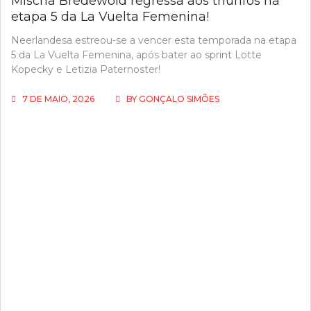
Mischa Bredewold regressa aos triunfos na
etapa 5 da La Vuelta Femenina!
Neerlandesa estreou-se a vencer esta temporada na etapa
5 da La Vuelta Femenina, após bater ao sprint Lotte
Kopecky e Letizia Paternoster!
7 DE MAIO, 2026
BY
GONÇALO SIMÕES