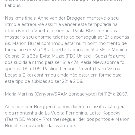
Labous.
Nos kms finais, Anna van der Breggen manteve o seu
ritmo e estreou-se assim a vencer esta temporada na
etapa 6 da La Vuelta Femenina. Paula Blasi continua a
mostrar o seu enorme talento ao conseguir ser 2ª a apenas
8s. Marion Bunel confirmou estar num bom momento de
forma ao ser 3ª a 29s. Juliette Labous foi 4ª a 36s e Monica
Colonel 5ª a 38s. Evita Muzic (FDJ United – Suez) fez uma
boa subida a ritmo para ser 6ª a 47s. Kasia Niewiadoma foi
apenas 10ª a 1:09. Pauline Ferrand-Prevot (Team Visma |
Lease a Bike) confirmou ainda não estar em forma para
este tipo de subidas ao ser 22ª a 2:06.
Maria Martins (Canyon//SRAM zondacrypto) foi 112ª a 26:57.
Anna van der Breggen é a nova líder da classificação geral
e da montanha da La Vuelta Femenina. Lotte Kopecky
(Team SD Worx – Protime) segue líder dos pontos e Marion
Bunel é a nova líder da juventude.