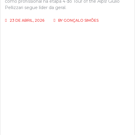
como profissional na etapa 4 do Tour of the Alps! Giulio
Pellizzari segue líder da geral.
23 DE ABRIL, 2026
BY
GONÇALO SIMÕES