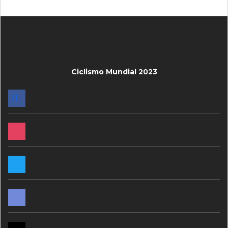
Ciclismo Mundial 2023
FACEBOOK
INSTAGRAM
TWITTER
DISCORD
MAIL