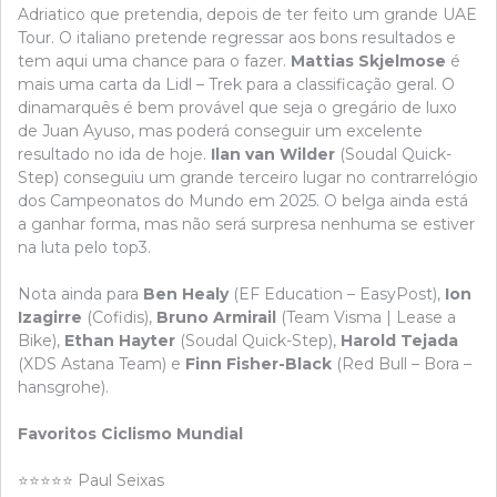
Adriatico que pretendia, depois de ter feito um grande UAE
Tour. O italiano pretende regressar aos bons resultados e
tem aqui uma chance para o fazer.
Mattias Skjelmose
é
mais uma carta da Lidl – Trek para a classificação geral. O
dinamarquês é bem provável que seja o gregário de luxo
de Juan Ayuso, mas poderá conseguir um excelente
resultado no ida de hoje.
Ilan van Wilder
(Soudal Quick-
Step) conseguiu um grande terceiro lugar no contrarrelógio
dos Campeonatos do Mundo em 2025. O belga ainda está
a ganhar forma, mas não será surpresa nenhuma se estiver
na luta pelo top3.
Nota ainda para
Ben Healy
(EF Education – EasyPost),
Ion
Izagirre
(Cofidis),
Bruno Armirail
(Team Visma | Lease a
Bike),
Ethan Hayter
(Soudal Quick-Step),
Harold Tejada
(XDS Astana Team) e
Finn Fisher-Black
(Red Bull – Bora –
hansgrohe).
Favoritos Ciclismo Mundial
⭐⭐⭐⭐⭐ Paul Seixas