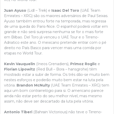
Juan Ayuso
(Lidl – Trek) e
Isaac Del Toro
(UAE Team
Emirates – XRG) são os maiores adversários de Paul Seixas.
Ayuso também entrou forte na temporada, mas regressa
de uma queda do Paris-Nice. O espanhol poderá voltar em
grande e não será surpresa nenhuma se for o mais forte
em Bilbao. Del Toro já venceu o UAE Tour e o Tirreno-
Adriatico este ano. O mexicano pretende entrar com o pé
direito no País Basco para vencer mais uma corrida por
etapas no World Tour.
Kevin Vauquelin
(Ineos Grenadiers),
Primoz Roglic
e
Florian Lipowitz
(Red Bull – Bora – hansgrohe) têm
mostrado estar a subir de forma. Os três dão-se muito bem
nestes esforços e poderão muito bem estar na luta pela
vitória.
Brandon McNulty
(UAE Team Emirates – XRG) tem
aqui um bom contrarrelógio para si. O americano parece
ainda não estar perto do seu melhor nível, mas mesmo
assim, não deve ser descartado da luta pela vitória.
Antonio Tiberi
(Bahrain Victorious) não teve o Tirreno-