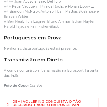
⭐⭐⭐⭐ Juan Ayuso e Isaac Del Toro
⭐⭐⭐ Kevin Vauquelin, Primoz Roglic e Florian Lipowitz
⭐⭐ Brandon McNulty, Antonio Tiberi, Mattias Skjelmose e
Ilan van Wilder
⭐ Ben Healy, Ion Izagirre, Bruno Armirail, Ethan Hayter,
Harold Tejada e Finn Fisher-Black
Portugueses em Prova
Nenhum ciclista português estará presente.
Transmissão em Direto
A corrida contará com transmissão na Eurosport 1 a partir
das 14:15.
Foto de Capa:
Cor Vos
Navegação
DEMI VOLLERING CONQUISTA O TÃO
de
DESEJADO TRIUNFO NA RONDE VAN